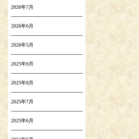
2026年7月
2026年6月
2026年5月
2025年9月
2025年8月
2025年7月
2025年6月