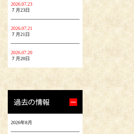
2026.07.23
７月23日
2026.07.21
７月21日
2026.07.20
７月20日
2026年8月