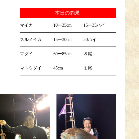
本日の釣果
マイカ
10ー35cm
15ー35ハイ
スルメイカ
15ー30cm
30ハイ
マダイ
60ー85cm
８尾
マトウダイ
45cm
１尾