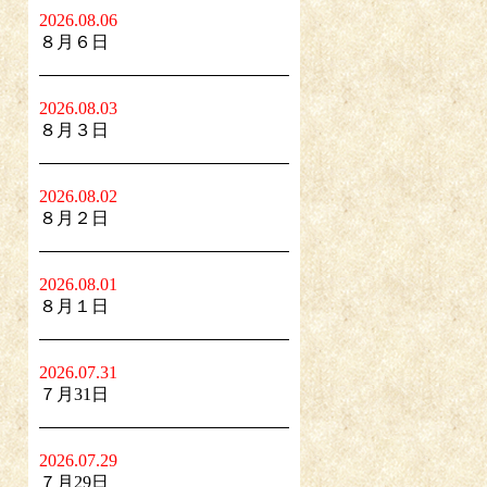
2026.08.06
８月６日
2026.08.03
８月３日
2026.08.02
８月２日
2026.08.01
８月１日
2026.07.31
７月31日
2026.07.29
７月29日