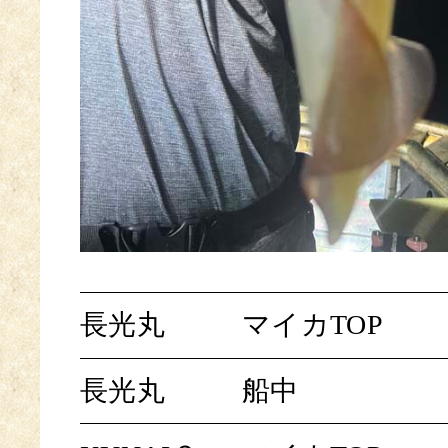
長光丸
マイカTOP
長光丸
船中