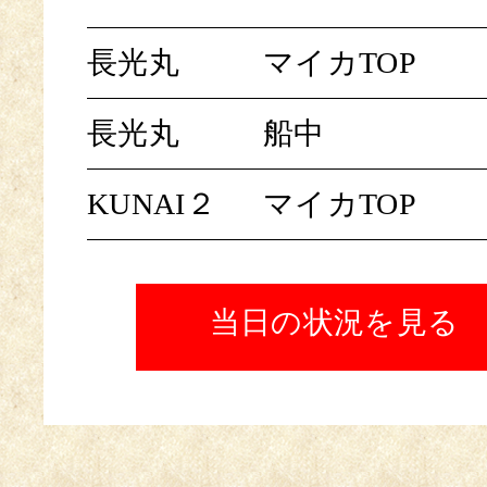
長光丸
マイカTOP
長光丸
船中
KUNAI２
マイカTOP
当日の状況を見る