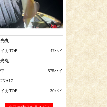
長光丸
イカTOP
47ハイ
長光丸
船中
575ハイ
UNAI２
イカTOP
30パイ