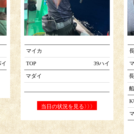
マイカ
パイ
TOP
39ハイ
マ
マダイ
K
当日の状況を見る
〉〉〉
マ