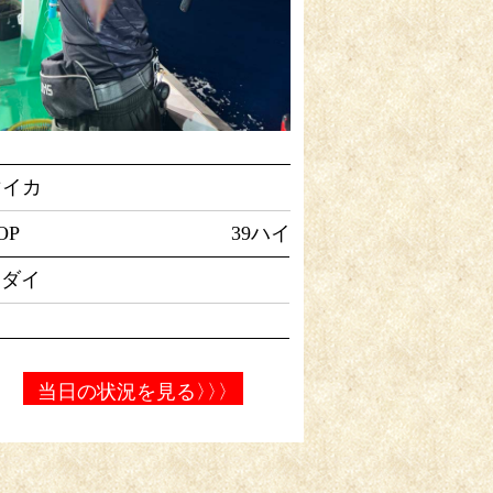
マイカ
OP
39ハイ
マダイ
当日の状況を見る
〉〉〉