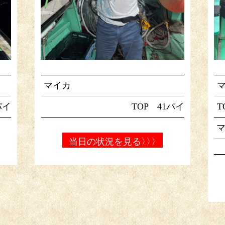
マイカ
パイ
TOP 41パイ
T
当日の状況を見る
〉〉〉