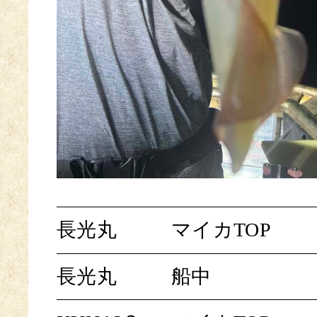
長光丸
マイカTOP
長光丸
船中