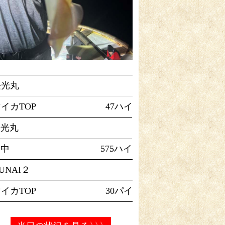
長光丸
イカTOP
47ハイ
長光丸
船中
575ハイ
UNAI２
イカTOP
30パイ