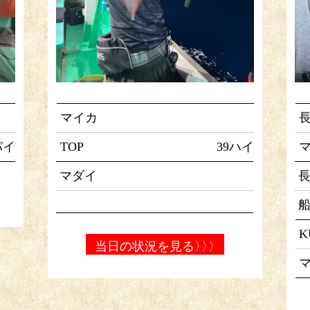
マイカ
パイ
TOP
39ハイ
マ
マダイ
K
当日の状況を見る
〉〉〉
マ