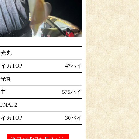
長光丸
イカTOP
47ハイ
長光丸
船中
575ハイ
UNAI２
イカTOP
30パイ