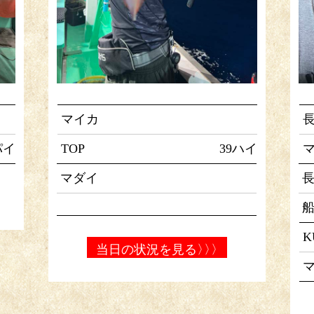
マイカ
パイ
TOP
39ハイ
マ
マダイ
K
当日の状況を見る
〉〉〉
マ