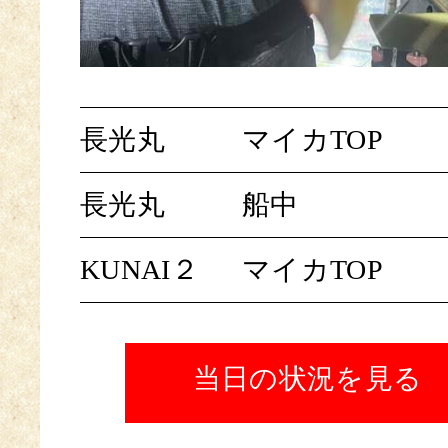
長光丸
マイカTOP
長光丸
船中
KUNAI２
マイカTOP
当日の状況を見る