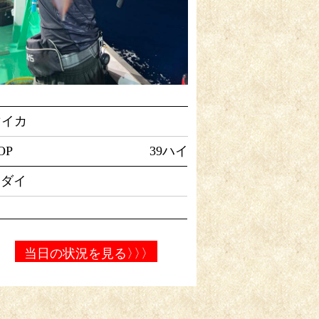
マイカ
OP
39ハイ
マダイ
当日の状況を見る
〉〉〉