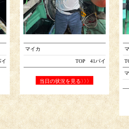
マイカ
パイ
TOP 41パイ
T
当日の状況を見る
〉〉〉