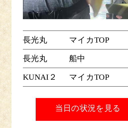
長光丸
マイカTOP
長光丸
船中
KUNAI２
マイカTOP
当日の状況を見る