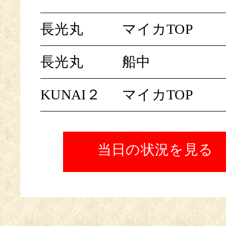
長光丸
マイカTOP
長光丸
船中
KUNAI２
マイカTOP
当日の状況を見る