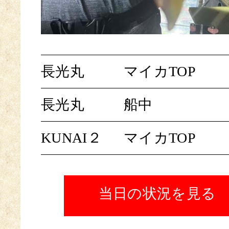
長光丸
マイカTOP
長光丸
船中
KUNAI２
マイカTOP
当日の状況を見る