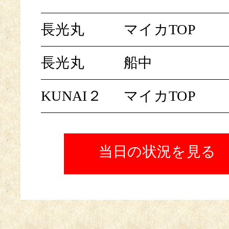
長光丸
マイカTOP
長光丸
船中
KUNAI２
マイカTOP
当日の状況を見る