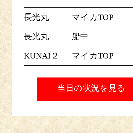
長光丸
マイカTOP
長光丸
船中
KUNAI２
マイカTOP
当日の状況を見る