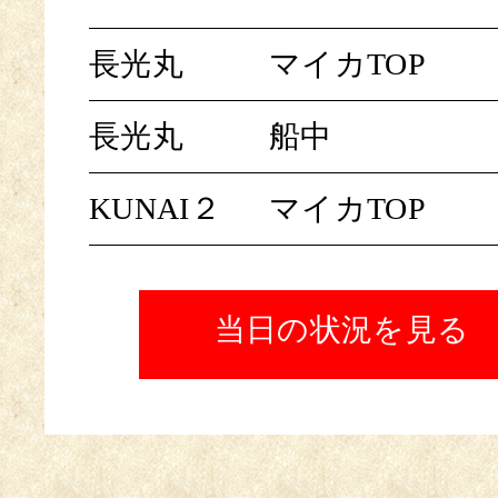
長光丸
マイカTOP
長光丸
船中
KUNAI２
マイカTOP
当日の状況を見る