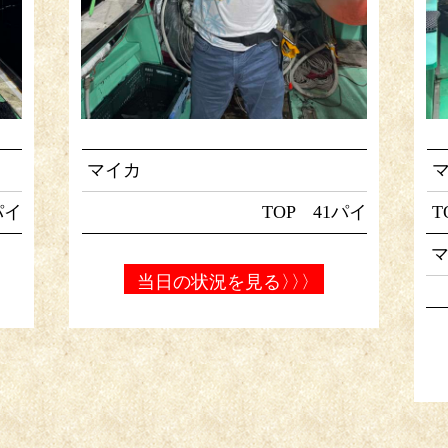
マイカ
パイ
TOP 41パイ
T
当日の状況を見る
〉〉〉