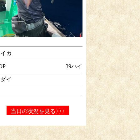
マイカ
OP
39ハイ
マダイ
当日の状況を見る
〉〉〉