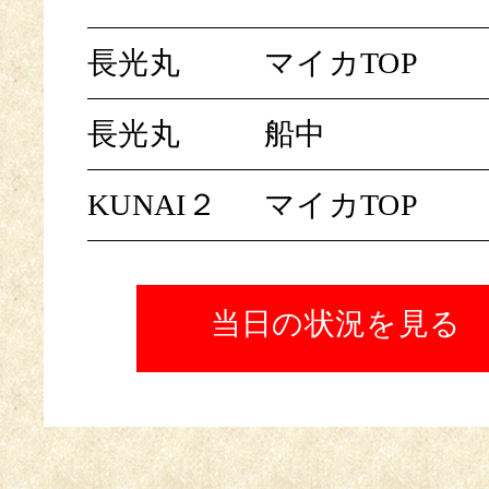
長光丸
マイカTOP
長光丸
船中
KUNAI２
マイカTOP
当日の状況を見る