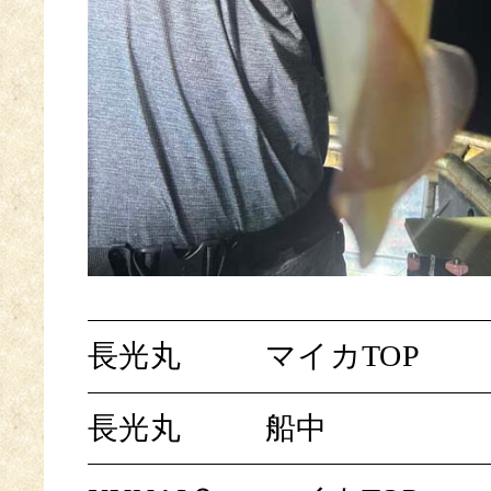
長光丸
マイカTOP
長光丸
船中