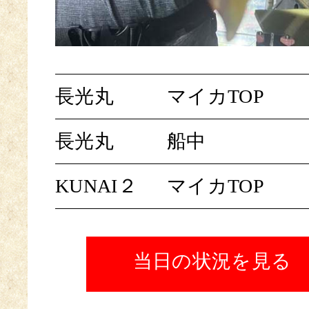
長光丸
マイカTOP
長光丸
船中
KUNAI２
マイカTOP
当日の状況を見る