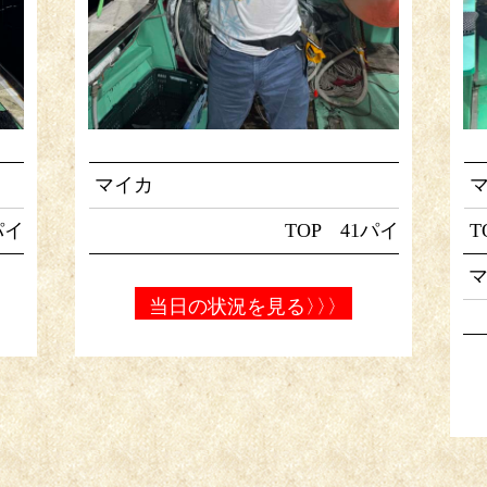
マイカ
パイ
TOP 41パイ
T
当日の状況を見る
〉〉〉