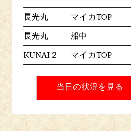
長光丸
マイカTOP
長光丸
船中
KUNAI２
マイカTOP
当日の状況を見る