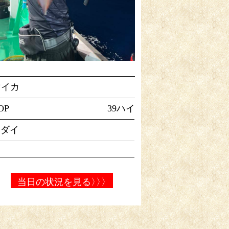
マイカ
OP
39ハイ
マダイ
当日の状況を見る
〉〉〉