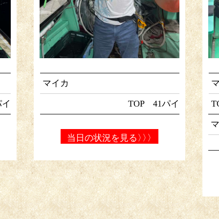
マイカ
パイ
TOP 41パイ
T
当日の状況を見る
〉〉〉