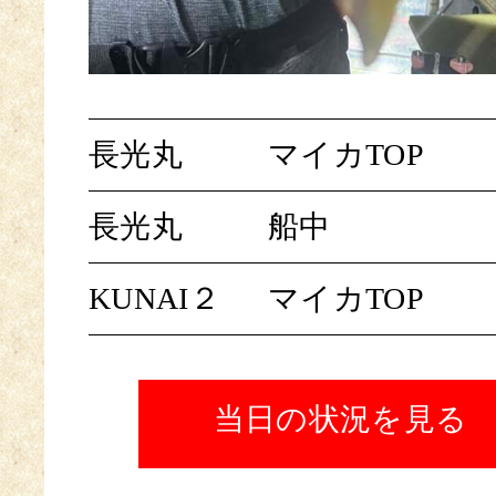
長光丸
マイカTOP
長光丸
船中
KUNAI２
マイカTOP
当日の状況を見る