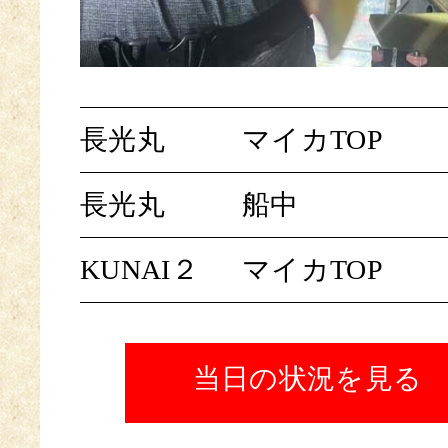
長光丸
マイカTOP
長光丸
船中
KUNAI２
マイカTOP
当日の状況を見る