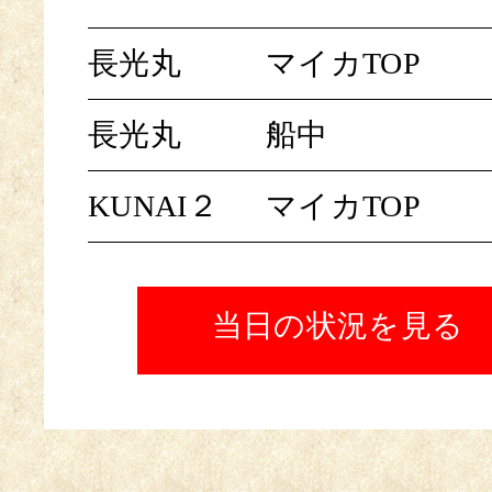
長光丸
マイカTOP
長光丸
船中
KUNAI２
マイカTOP
当日の状況を見る