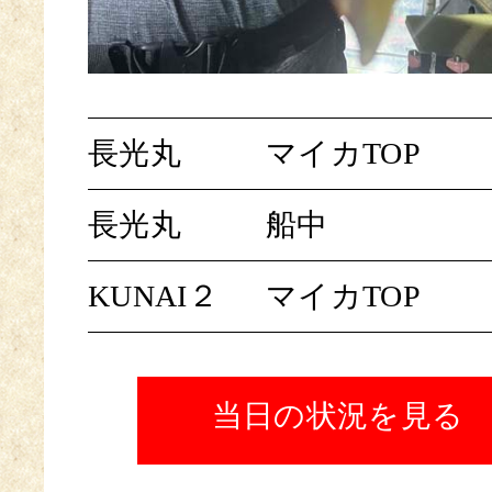
長光丸
マイカTOP
長光丸
船中
KUNAI２
マイカTOP
当日の状況を見る