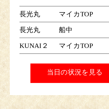
長光丸
マイカTOP
長光丸
船中
KUNAI２
マイカTOP
当日の状況を見る