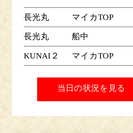
長光丸
マイカTOP
長光丸
船中
KUNAI２
マイカTOP
当日の状況を見る