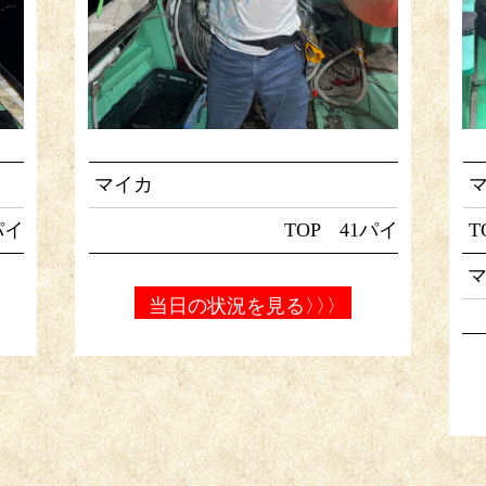
マイカ
パイ
TOP 41パイ
T
当日の状況を見る
〉〉〉