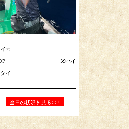
マイカ
OP
39ハイ
マダイ
当日の状況を見る
〉〉〉