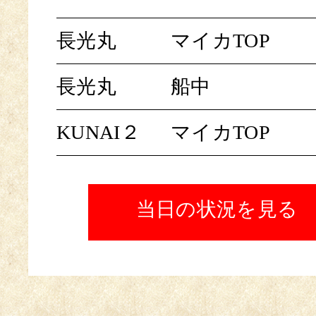
長光丸
マイカTOP
長光丸
船中
KUNAI２
マイカTOP
当日の状況を見る