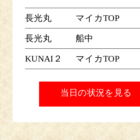
長光丸
マイカTOP
長光丸
船中
KUNAI２
マイカTOP
当日の状況を見る