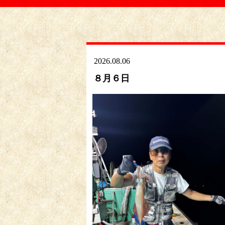
2026.08.06
８月６日