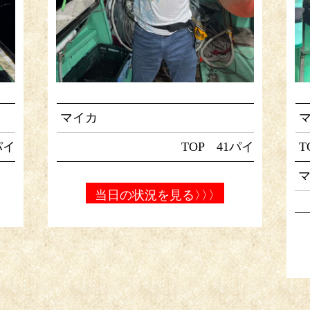
マイカ
パイ
TOP 41パイ
T
当日の状況を見る
〉〉〉