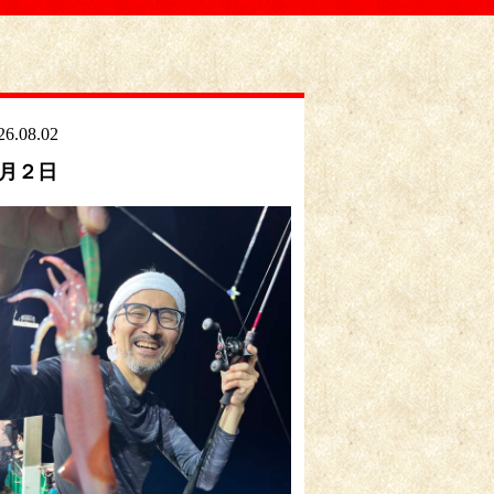
26.08.02
月２日