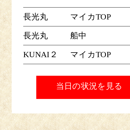
長光丸
マイカTOP
長光丸
船中
KUNAI２
マイカTOP
当日の状況を見る