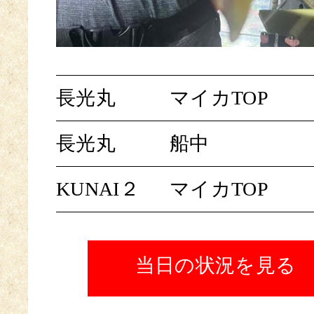
長光丸
マイカTOP
長光丸
船中
KUNAI２
マイカTOP
当日の状況を見る