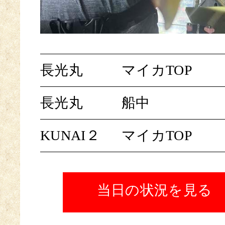
長光丸
マイカTOP
長光丸
船中
KUNAI２
マイカTOP
当日の状況を見る