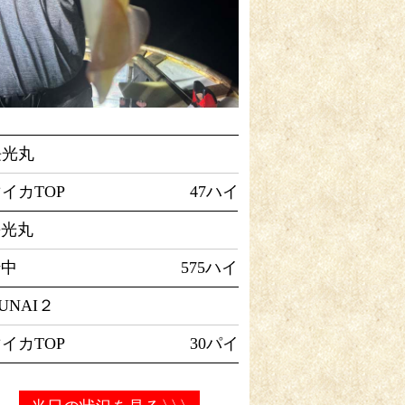
長光丸
イカTOP
47ハイ
長光丸
船中
575ハイ
UNAI２
イカTOP
30パイ