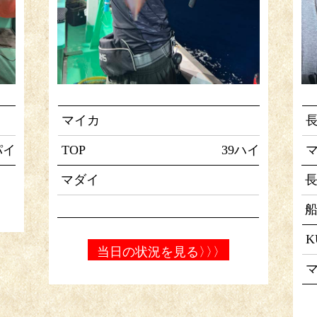
マイカ
パイ
TOP
39ハイ
マ
マダイ
K
当日の状況を見る
〉〉〉
マ