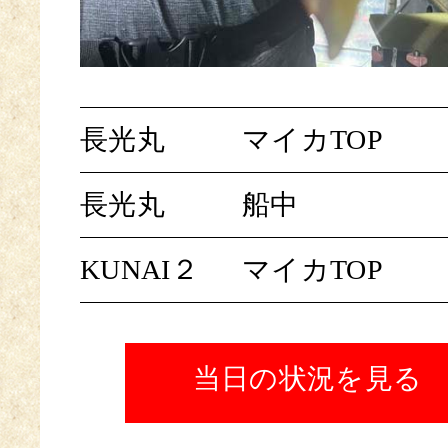
長光丸
マイカTOP
長光丸
船中
KUNAI２
マイカTOP
当日の状況を見る