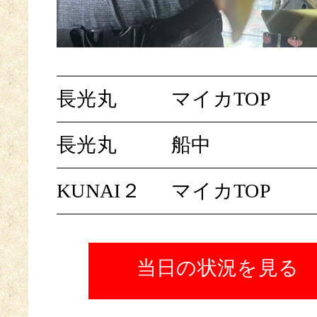
長光丸
マイカTOP
長光丸
船中
KUNAI２
マイカTOP
当日の状況を見る