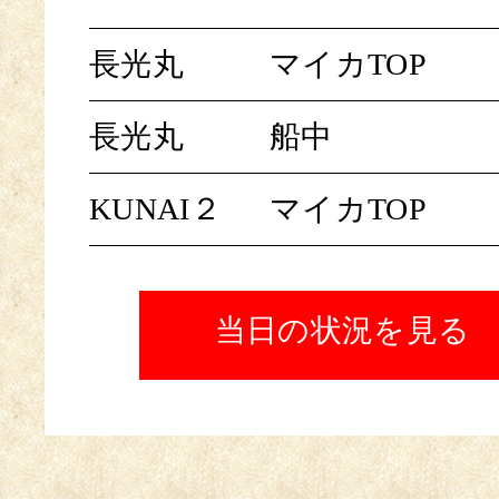
長光丸
マイカTOP
長光丸
船中
KUNAI２
マイカTOP
当日の状況を見る