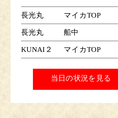
長光丸
マイカTOP
長光丸
船中
KUNAI２
マイカTOP
当日の状況を見る