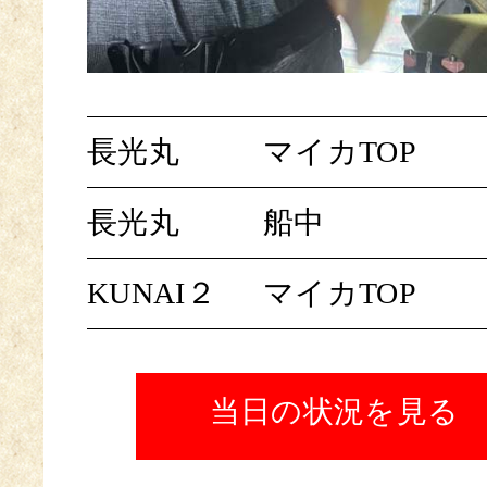
長光丸
マイカTOP
長光丸
船中
KUNAI２
マイカTOP
当日の状況を見る