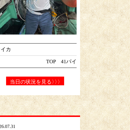
マイカ
TOP 41パイ
当日の状況を見る
〉〉〉
26.07.31