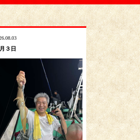
26.08.03
月３日