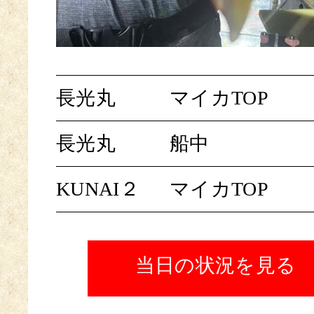
長光丸
マイカTOP
長光丸
船中
KUNAI２
マイカTOP
当日の状況を見る