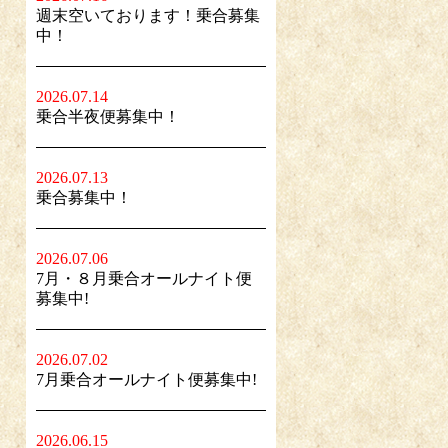
週末空いております！乗合募集
中！
2026.07.14
乗合半夜便募集中！
2026.07.13
乗合募集中！
2026.07.06
7月・８月乗合オールナイト便
募集中!
2026.07.02
7月乗合オールナイト便募集中!
2026.06.15