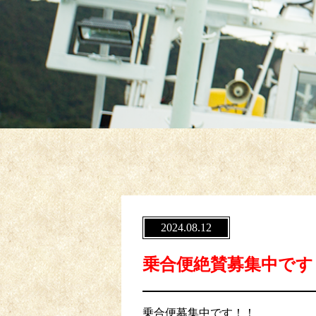
2024.08.12
乗合便絶賛募集中です
乗合便募集中です！！