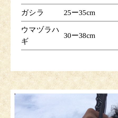
ガシラ
25ー35cm
ウマヅラハ
30ー38cm
ギ