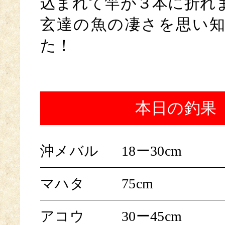
込まれて竿が３本に折れ
玄達の魚の凄さを思い
た！
本日の釣果
沖メバル
18ー30cm
マハタ
75cm
アコウ
30ー45cm